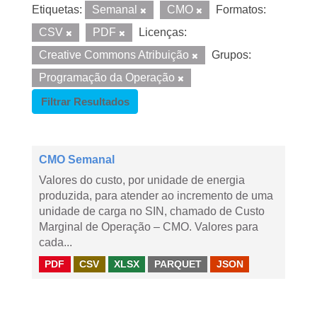
Etiquetas:
Semanal
CMO
Formatos:
CSV
PDF
Licenças:
Creative Commons Atribuição
Grupos:
Programação da Operação
Filtrar Resultados
CMO Semanal
Valores do custo, por unidade de energia
produzida, para atender ao incremento de uma
unidade de carga no SIN, chamado de Custo
Marginal de Operação – CMO. Valores para
cada...
PDF
CSV
XLSX
PARQUET
JSON