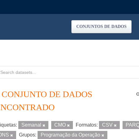
CONJUNTOS DE DADOS
1 CONJUNTO DE DADOS
O
ENCONTRADO
iquetas:
Semanal
CMO
Formatos:
CSV
PAR
ONS
Grupos:
Programação da Operação