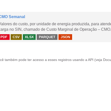
CMO Semanal
Valores do custo, por unidade de energia produzida, para aten
carga no SIN, chamado de Custo Marginal de Operação – CMO. 
PDF
CSV
XLSX
PARQUET
JSON
cê também pode ter acesso a esses registros usando a
API
(veja
Docu