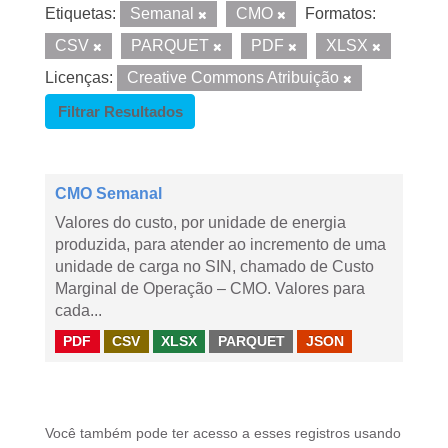
Etiquetas:
Semanal
CMO
Formatos:
CSV
PARQUET
PDF
XLSX
Licenças:
Creative Commons Atribuição
Filtrar Resultados
CMO Semanal
Valores do custo, por unidade de energia
produzida, para atender ao incremento de uma
unidade de carga no SIN, chamado de Custo
Marginal de Operação – CMO. Valores para
cada...
PDF
CSV
XLSX
PARQUET
JSON
Você também pode ter acesso a esses registros usando