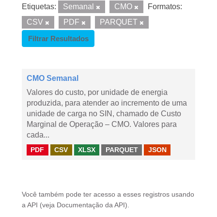
Etiquetas:
Semanal
CMO
Formatos:
CSV
PDF
PARQUET
Filtrar Resultados
CMO Semanal
Valores do custo, por unidade de energia
produzida, para atender ao incremento de uma
unidade de carga no SIN, chamado de Custo
Marginal de Operação – CMO. Valores para
cada...
PDF
CSV
XLSX
PARQUET
JSON
Você também pode ter acesso a esses registros usando
a
API
(veja
Documentação da API
).