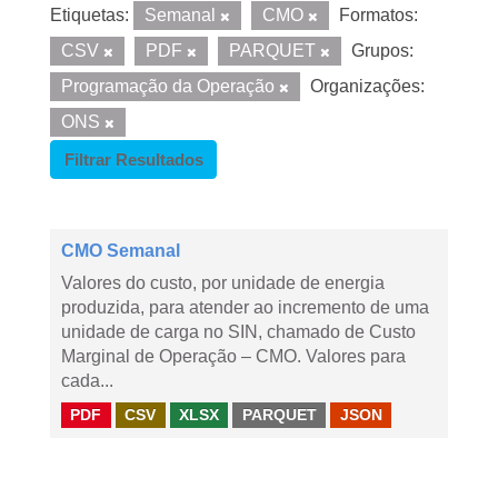
Etiquetas:
Semanal
CMO
Formatos:
CSV
PDF
PARQUET
Grupos:
Programação da Operação
Organizações:
ONS
Filtrar Resultados
CMO Semanal
Valores do custo, por unidade de energia
produzida, para atender ao incremento de uma
unidade de carga no SIN, chamado de Custo
Marginal de Operação – CMO. Valores para
cada...
PDF
CSV
XLSX
PARQUET
JSON