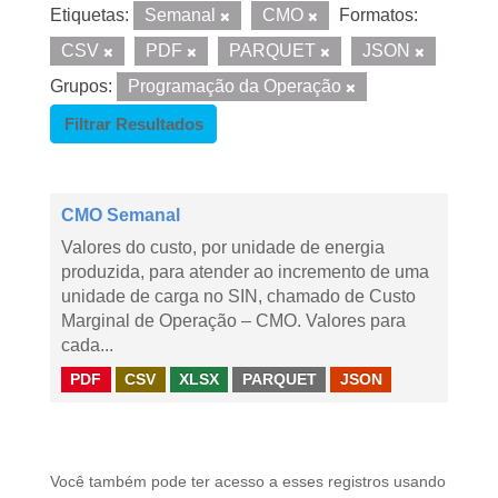
Etiquetas:
Semanal
CMO
Formatos:
CSV
PDF
PARQUET
JSON
Grupos:
Programação da Operação
Filtrar Resultados
CMO Semanal
Valores do custo, por unidade de energia
produzida, para atender ao incremento de uma
unidade de carga no SIN, chamado de Custo
Marginal de Operação – CMO. Valores para
cada...
PDF
CSV
XLSX
PARQUET
JSON
Você também pode ter acesso a esses registros usando