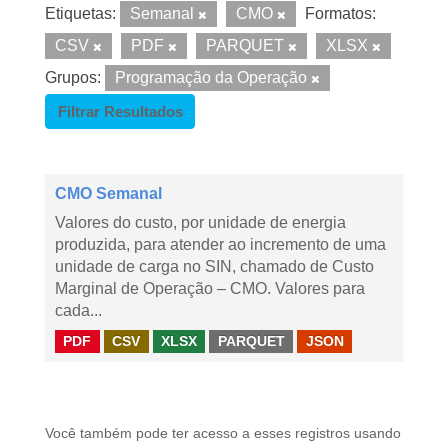
Etiquetas:
Semanal
CMO
Formatos:
CSV
PDF
PARQUET
XLSX
Grupos:
Programação da Operação
Filtrar Resultados
CMO Semanal
Valores do custo, por unidade de energia
produzida, para atender ao incremento de uma
unidade de carga no SIN, chamado de Custo
Marginal de Operação – CMO. Valores para
cada...
PDF
CSV
XLSX
PARQUET
JSON
Você também pode ter acesso a esses registros usando