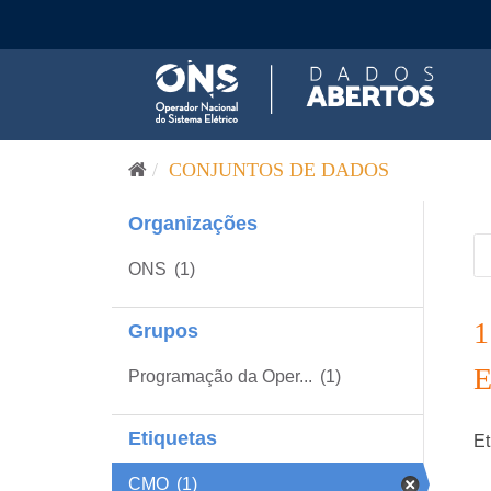
Pular para o conteúdo
CONJUNTOS DE DADOS
Organizações
ONS
(1)
Grupos
Programação da Oper...
(1)
Etiquetas
Et
CMO
(1)