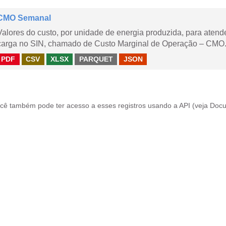
CMO Semanal
Valores do custo, por unidade de energia produzida, para aten
carga no SIN, chamado de Custo Marginal de Operação – CMO. 
PDF
CSV
XLSX
PARQUET
JSON
cê também pode ter acesso a esses registros usando a
API
(veja
Docu