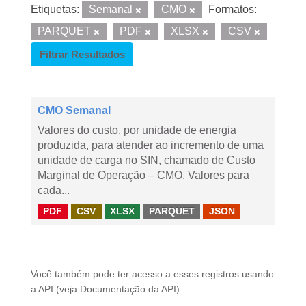
Etiquetas:
Semanal
CMO
Formatos:
PARQUET
PDF
XLSX
CSV
Filtrar Resultados
CMO Semanal
Valores do custo, por unidade de energia
produzida, para atender ao incremento de uma
unidade de carga no SIN, chamado de Custo
Marginal de Operação – CMO. Valores para
cada...
PDF
CSV
XLSX
PARQUET
JSON
Você também pode ter acesso a esses registros usando
a
API
(veja
Documentação da API
).