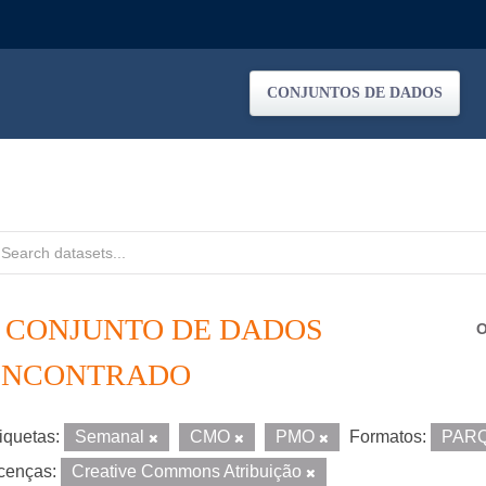
CONJUNTOS DE DADOS
1 CONJUNTO DE DADOS
O
ENCONTRADO
iquetas:
Semanal
CMO
PMO
Formatos:
PAR
cenças:
Creative Commons Atribuição