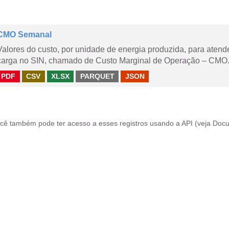
CMO Semanal
Valores do custo, por unidade de energia produzida, para aten
carga no SIN, chamado de Custo Marginal de Operação – CMO. 
PDF
CSV
XLSX
PARQUET
JSON
cê também pode ter acesso a esses registros usando a
API
(veja
Docu