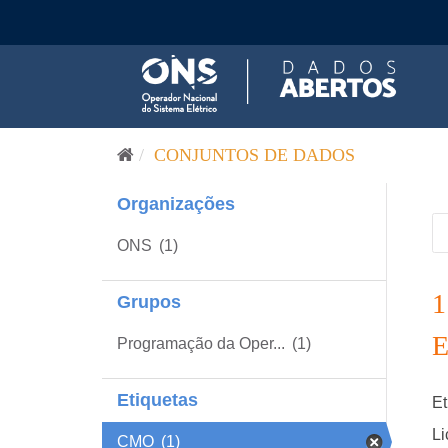
Pular para o conteúdo
CONJUNTOS DE DADOS
Organizações
ONS
(1)
Grupos
Programação da Oper...
(1)
Etiquetas
Et
Li
CMO
(1)