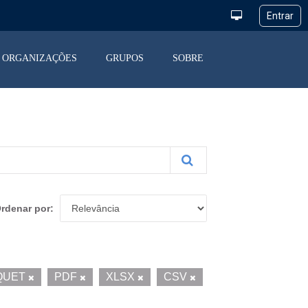
ORGANIZAÇÕES
GRUPOS
SOBRE
rdenar por
QUET
PDF
XLSX
CSV