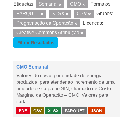
Etiquetas:
Semanal
CMO
Formatos:
PARQUET
XLSX
CSV
Grupos:
Programação da Operação
Licenças:
Creative Commons Atribuição
Filtrar Resultados
CMO Semanal
Valores do custo, por unidade de energia
produzida, para atender ao incremento de uma
unidade de carga no SIN, chamado de Custo
Marginal de Operação – CMO. Valores para
cada...
PDF
CSV
XLSX
PARQUET
JSON