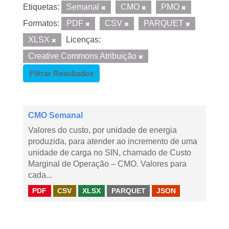
Etiquetas:
Semanal
CMO
PMO
Formatos:
PDF
CSV
PARQUET
XLSX
Licenças:
Creative Commons Atribuição
Filtrar Resultados
CMO Semanal
Valores do custo, por unidade de energia
produzida, para atender ao incremento de uma
unidade de carga no SIN, chamado de Custo
Marginal de Operação – CMO. Valores para
cada...
PDF
CSV
XLSX
PARQUET
JSON