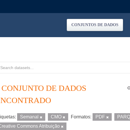
CONJUNTOS DE DADOS
1 CONJUNTO DE DADOS
O
ENCONTRADO
iquetas:
Semanal
CMO
Formatos:
PDF
PAR
Creative Commons Atribuição