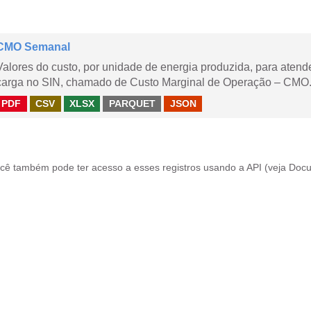
CMO Semanal
Valores do custo, por unidade de energia produzida, para aten
carga no SIN, chamado de Custo Marginal de Operação – CMO. 
PDF
CSV
XLSX
PARQUET
JSON
cê também pode ter acesso a esses registros usando a
API
(veja
Docu