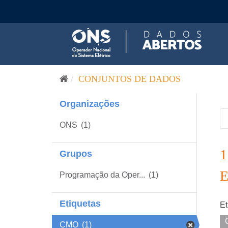
Pular para o conteúdo
CONJUNTOS DE DADOS
Organizações
ONS
(1)
Grupos
Programação da Oper...
(1)
Etiquetas
Et
CMO
(1)