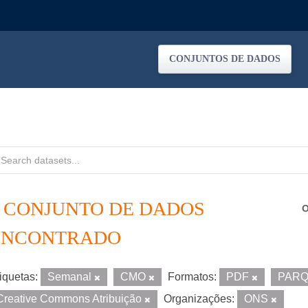
CONJUNTOS DE DADOS
1 CONJUNTO DE DADOS
O
ENCONTRADO
iquetas:
Semanal
CMO
Formatos:
PDF
PAR
Creative Commons Atribuição
Organizações:
ONS