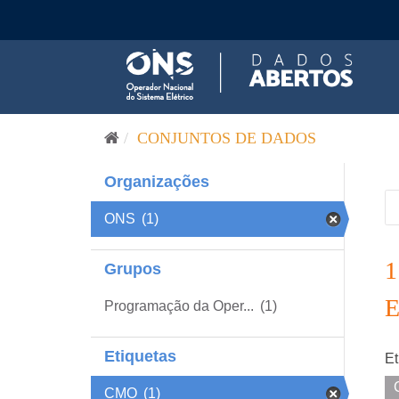
Pular para o conteúdo
CONJUNTOS DE DADOS
Organizações
ONS
(1)
Grupos
Programação da Oper...
(1)
Etiquetas
Et
CMO
(1)