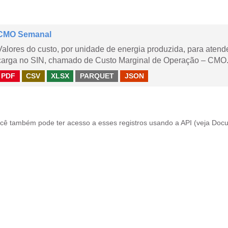
CMO Semanal
Valores do custo, por unidade de energia produzida, para aten
carga no SIN, chamado de Custo Marginal de Operação – CMO. 
PDF
CSV
XLSX
PARQUET
JSON
cê também pode ter acesso a esses registros usando a
API
(veja
Docu