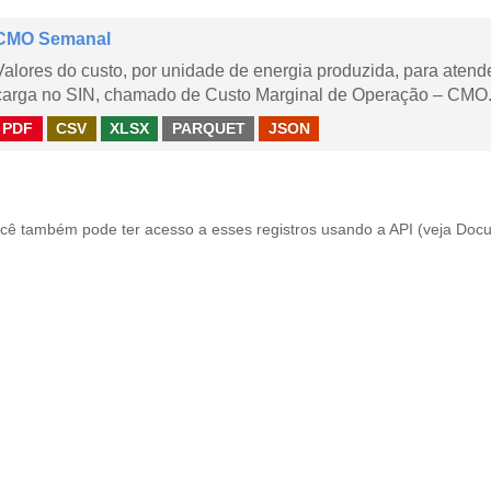
CMO Semanal
Valores do custo, por unidade de energia produzida, para aten
carga no SIN, chamado de Custo Marginal de Operação – CMO. 
PDF
CSV
XLSX
PARQUET
JSON
cê também pode ter acesso a esses registros usando a
API
(veja
Docu