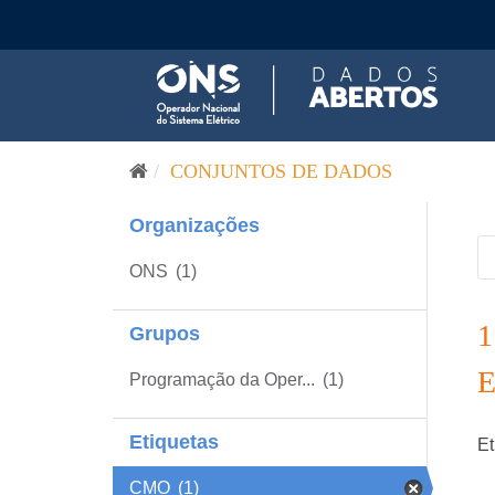
Pular para o conteúdo
CONJUNTOS DE DADOS
Organizações
ONS
(1)
Grupos
Programação da Oper...
(1)
Etiquetas
Et
CMO
(1)