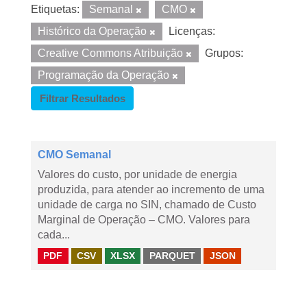
Etiquetas:
Semanal
CMO
Histórico da Operação
Licenças:
Creative Commons Atribuição
Grupos:
Programação da Operação
Filtrar Resultados
CMO Semanal
Valores do custo, por unidade de energia
produzida, para atender ao incremento de uma
unidade de carga no SIN, chamado de Custo
Marginal de Operação – CMO. Valores para
cada...
PDF
CSV
XLSX
PARQUET
JSON