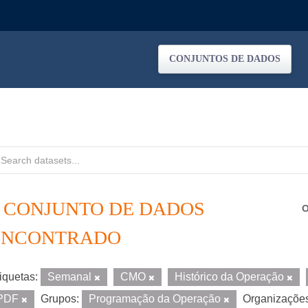
CONJUNTOS DE DADOS
1 CONJUNTO DE DADOS
O
ENCONTRADO
iquetas:
Semanal
CMO
Histórico da Operação
PDF
Grupos:
Programação da Operação
Organizaçõe