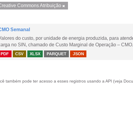
Creative Commons Atribuição
CMO Semanal
Valores do custo, por unidade de energia produzida, para aten
carga no SIN, chamado de Custo Marginal de Operação – CMO. 
PDF
CSV
XLSX
PARQUET
JSON
cê também pode ter acesso a esses registros usando a
API
(veja
Docu