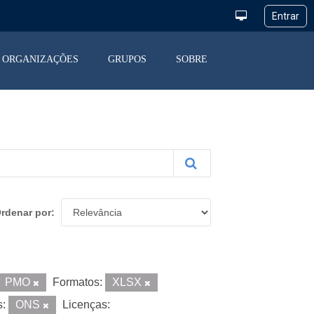
ORGANIZAÇÕES
GRUPOS
SOBRE
rdenar por
PMO
Formatos:
XLSX
s:
ONS
Licenças: