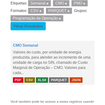
Etiquetas:
Semanal
CMO
PMO
Formatos:
CSV
PARQUET
Grupos:
Programação da Operação
Filtrar Resultados
CMO Semanal
Valores do custo, por unidade de energia
produzida, para atender ao incremento de uma
unidade de carga no SIN, chamado de Custo
Marginal de Operação – CMO. Valores para
cada...
PDF
CSV
XLSX
PARQUET
JSON
Você também pode ter acesso a esses registros usando