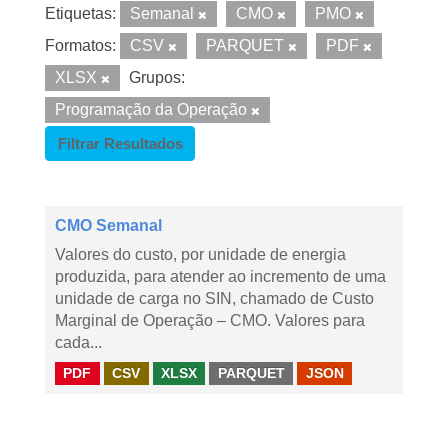
Etiquetas:
Semanal
CMO
PMO
Formatos:
CSV
PARQUET
PDF
XLSX
Grupos:
Programação da Operação
Filtrar Resultados
CMO Semanal
Valores do custo, por unidade de energia
produzida, para atender ao incremento de uma
unidade de carga no SIN, chamado de Custo
Marginal de Operação – CMO. Valores para
cada...
PDF
CSV
XLSX
PARQUET
JSON