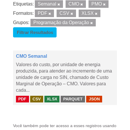
Etiquetas:
Semanal
CMO
PMO
Formatos:
PDF
CSV
XLSX
Grupos:
Programação da Operação
Filtrar Resultados
CMO Semanal
Valores do custo, por unidade de energia
produzida, para atender ao incremento de uma
unidade de carga no SIN, chamado de Custo
Marginal de Operação – CMO. Valores para
cada...
PDF
CSV
XLSX
PARQUET
JSON
Você também pode ter acesso a esses registros usando