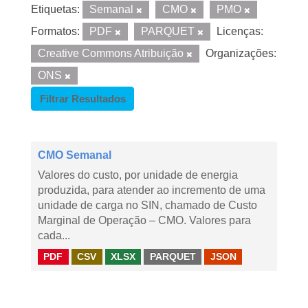
Etiquetas:
Semanal
CMO
PMO
Formatos:
PDF
PARQUET
Licenças:
Creative Commons Atribuição
Organizações:
ONS
Filtrar Resultados
CMO Semanal
Valores do custo, por unidade de energia
produzida, para atender ao incremento de uma
unidade de carga no SIN, chamado de Custo
Marginal de Operação – CMO. Valores para
cada...
PDF
CSV
XLSX
PARQUET
JSON