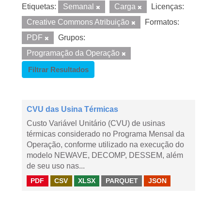
Etiquetas:
Semanal
Carga
Licenças:
Creative Commons Atribuição
Formatos:
PDF
Grupos:
Programação da Operação
Filtrar Resultados
CVU das Usina Térmicas
Custo Variável Unitário (CVU) de usinas
térmicas considerado no Programa Mensal da
Operação, conforme utilizado na execução do
modelo NEWAVE, DECOMP, DESSEM, além
de seu uso nas...
PDF
CSV
XLSX
PARQUET
JSON