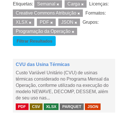
Etiquetas:
Semanal
Carga
Licenças:
Creative Commons Atribuição
Formatos:
XLSX
PDF
JSON
Grupos:
Programação da Operação
Filtrar Resultados
CVU das Usina Térmicas
Custo Variável Unitário (CVU) de usinas
térmicas considerado no Programa Mensal da
Operação, conforme utilizado na execução do
modelo NEWAVE, DECOMP, DESSEM, além
de seu uso nas...
PDF
CSV
XLSX
PARQUET
JSON