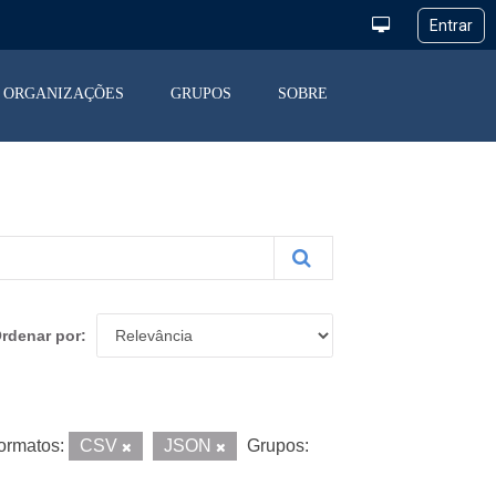
ORGANIZAÇÕES
GRUPOS
SOBRE
rdenar por
ormatos:
CSV
JSON
Grupos: