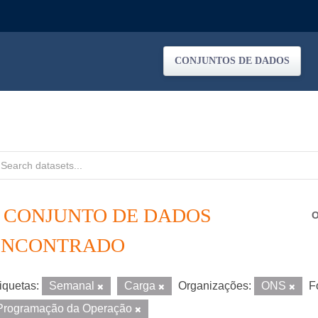
CONJUNTOS DE DADOS
1 CONJUNTO DE DADOS
O
ENCONTRADO
iquetas:
Semanal
Carga
Organizações:
ONS
F
Programação da Operação