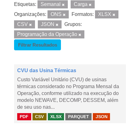
Etiquetas:
Semanal
Carga
Organizações:
ONS
Formatos:
XLSX
CSV
JSON
Grupos:
Programação da Operação
Filtrar Resultados
CVU das Usina Térmicas
Custo Variável Unitário (CVU) de usinas
térmicas considerado no Programa Mensal da
Operação, conforme utilizado na execução do
modelo NEWAVE, DECOMP, DESSEM, além
de seu uso nas...
PDF
CSV
XLSX
PARQUET
JSON