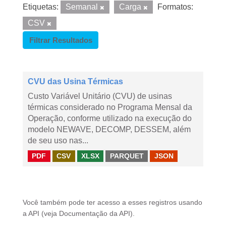
Etiquetas:
Semanal
Carga
Formatos:
CSV
Filtrar Resultados
CVU das Usina Térmicas
Custo Variável Unitário (CVU) de usinas
térmicas considerado no Programa Mensal da
Operação, conforme utilizado na execução do
modelo NEWAVE, DECOMP, DESSEM, além
de seu uso nas...
PDF
CSV
XLSX
PARQUET
JSON
Você também pode ter acesso a esses registros usando
a
API
(veja
Documentação da API
).