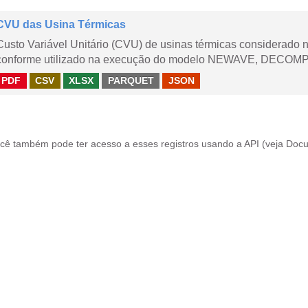
CVU das Usina Térmicas
Custo Variável Unitário (CVU) de usinas térmicas considerado
conforme utilizado na execução do modelo NEWAVE, DECOMP,
PDF
CSV
XLSX
PARQUET
JSON
cê também pode ter acesso a esses registros usando a
API
(veja
Docu