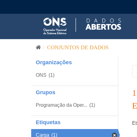
Pular para o conteúdo
CONJUNTOS DE DADOS
Organizações
ONS
(1)
Grupos
Programação da Oper...
(1)
Etiquetas
Et
Carga
(1)