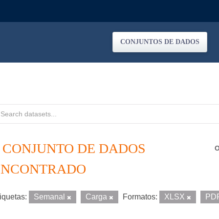
CONJUNTOS DE DADOS
1 CONJUNTO DE DADOS
O
ENCONTRADO
iquetas:
Semanal
Carga
Formatos:
XLSX
PD