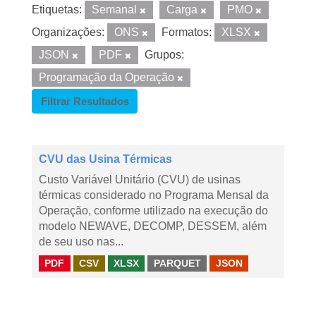
Etiquetas:
Semanal
Carga
PMO
Organizações:
ONS
Formatos:
XLSX
JSON
PDF
Grupos:
Programação da Operação
Filtrar Resultados
CVU das Usina Térmicas
Custo Variável Unitário (CVU) de usinas
térmicas considerado no Programa Mensal da
Operação, conforme utilizado na execução do
modelo NEWAVE, DECOMP, DESSEM, além
de seu uso nas...
PDF
CSV
XLSX
PARQUET
JSON