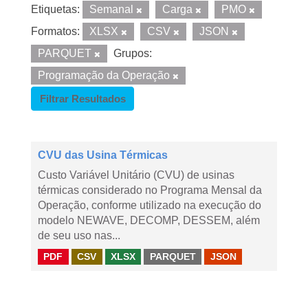
Etiquetas:
Semanal
Carga
PMO
Formatos:
XLSX
CSV
JSON
PARQUET
Grupos:
Programação da Operação
Filtrar Resultados
CVU das Usina Térmicas
Custo Variável Unitário (CVU) de usinas
térmicas considerado no Programa Mensal da
Operação, conforme utilizado na execução do
modelo NEWAVE, DECOMP, DESSEM, além
de seu uso nas...
PDF
CSV
XLSX
PARQUET
JSON