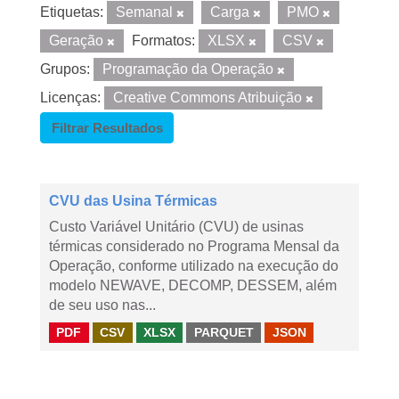
Etiquetas:
Semanal
Carga
PMO
Geração
Formatos:
XLSX
CSV
Grupos:
Programação da Operação
Licenças:
Creative Commons Atribuição
Filtrar Resultados
CVU das Usina Térmicas
Custo Variável Unitário (CVU) de usinas
térmicas considerado no Programa Mensal da
Operação, conforme utilizado na execução do
modelo NEWAVE, DECOMP, DESSEM, além
de seu uso nas...
PDF
CSV
XLSX
PARQUET
JSON