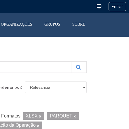
ORGANIZAÇÕES
GRUPOS
SOBRE
rdenar por
Formatos:
XLSX
PARQUET
ação da Operação