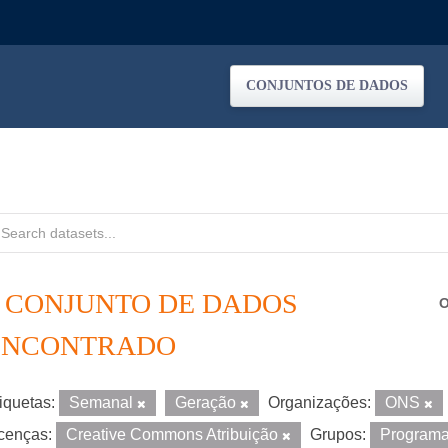
CONJUNTOS DE DADOS
1 CONJUNTO DE DADOS
O
ENCONTRADO
iquetas:
Semanal
Geração
Organizações:
ONS
cenças:
Creative Commons Atribuição
Grupos:
Program