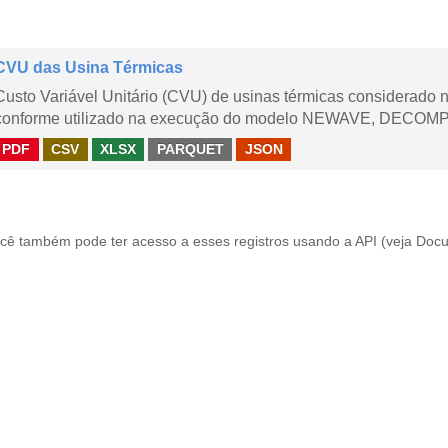
CVU das Usina Térmicas
Custo Variável Unitário (CVU) de usinas térmicas considerado
conforme utilizado na execução do modelo NEWAVE, DECOMP,
PDF
CSV
XLSX
PARQUET
JSON
cê também pode ter acesso a esses registros usando a
API
(veja
Docu