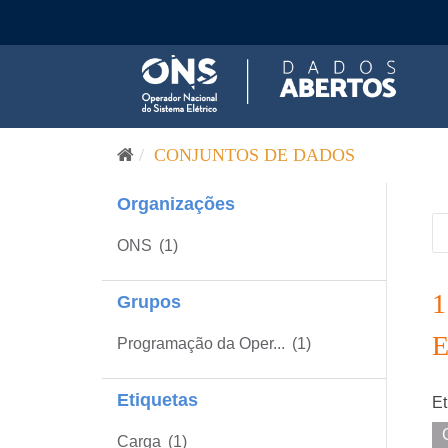
Pular para o conteúdo
CONJUNTOS DE DADOS
Organizações
ONS
(1)
Grupos
Programação da Oper...
(1)
Etiquetas
Et
Carga
(1)