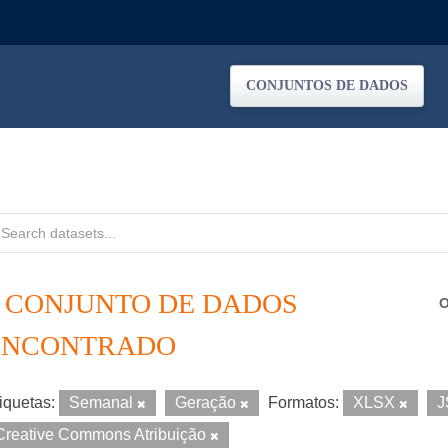
CONJUNTOS DE DADOS
1 CONJUNTO DE DADOS
O
ENCONTRADO
iquetas:
Semanal
Geração
Formatos:
XLSX
Creative Commons Atribuição