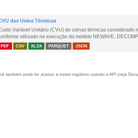
CVU das Usina Térmicas
Custo Variável Unitário (CVU) de usinas térmicas considerado
conforme utilizado na execução do modelo NEWAVE, DECOMP,
PDF
CSV
XLSX
PARQUET
JSON
cê também pode ter acesso a esses registros usando a
API
(veja
Docu