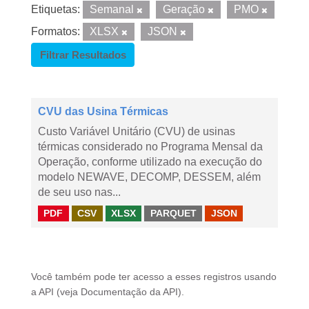
Etiquetas:
Semanal
Geração
PMO
Formatos:
XLSX
JSON
Filtrar Resultados
CVU das Usina Térmicas
Custo Variável Unitário (CVU) de usinas
térmicas considerado no Programa Mensal da
Operação, conforme utilizado na execução do
modelo NEWAVE, DECOMP, DESSEM, além
de seu uso nas...
PDF
CSV
XLSX
PARQUET
JSON
Você também pode ter acesso a esses registros usando
a
API
(veja
Documentação da API
).