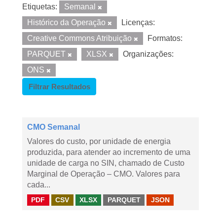
Etiquetas:
Semanal
Histórico da Operação
Licenças:
Creative Commons Atribuição
Formatos:
PARQUET
XLSX
Organizações:
ONS
Filtrar Resultados
CMO Semanal
Valores do custo, por unidade de energia
produzida, para atender ao incremento de uma
unidade de carga no SIN, chamado de Custo
Marginal de Operação – CMO. Valores para
cada...
PDF
CSV
XLSX
PARQUET
JSON