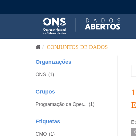
Pular para o conteúdo
CONJUNTOS DE DADOS
Organizações
ONS
(1)
Grupos
Programação da Oper...
(1)
Etiquetas
Et
CMO
(1)