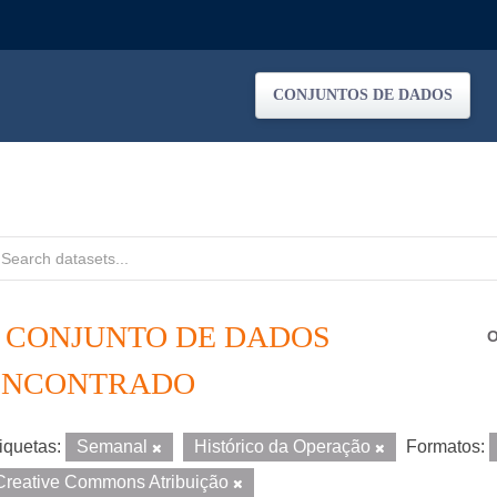
CONJUNTOS DE DADOS
1 CONJUNTO DE DADOS
O
ENCONTRADO
iquetas:
Semanal
Histórico da Operação
Formatos:
Creative Commons Atribuição