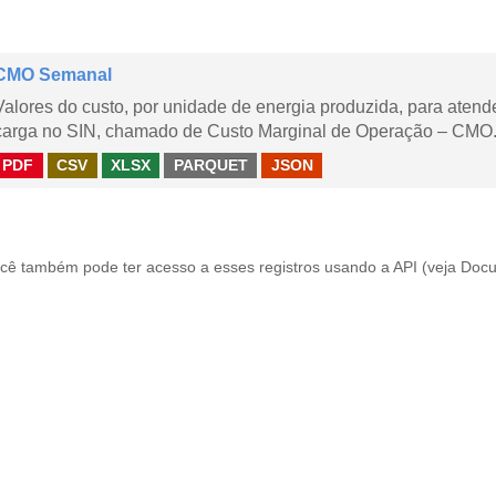
CMO Semanal
Valores do custo, por unidade de energia produzida, para aten
carga no SIN, chamado de Custo Marginal de Operação – CMO. 
PDF
CSV
XLSX
PARQUET
JSON
cê também pode ter acesso a esses registros usando a
API
(veja
Docu