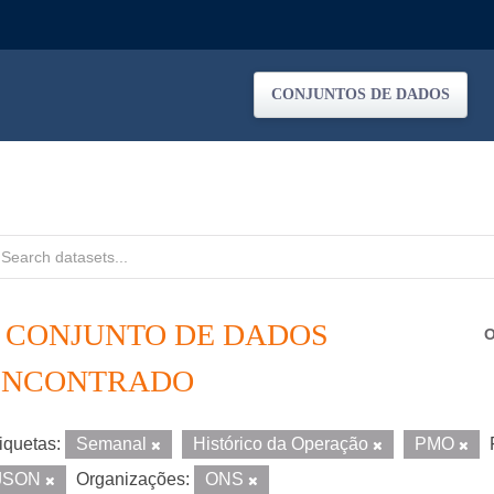
CONJUNTOS DE DADOS
1 CONJUNTO DE DADOS
O
ENCONTRADO
iquetas:
Semanal
Histórico da Operação
PMO
JSON
Organizações:
ONS