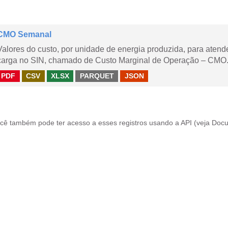
CMO Semanal
Valores do custo, por unidade de energia produzida, para aten
carga no SIN, chamado de Custo Marginal de Operação – CMO. 
PDF
CSV
XLSX
PARQUET
JSON
cê também pode ter acesso a esses registros usando a
API
(veja
Docu