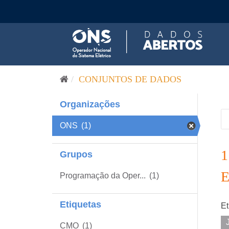
Pular para o conteúdo
CONJUNTOS DE DADOS
Organizações
ONS
(1)
Grupos
Programação da Oper...
(1)
Etiquetas
Et
CMO
(1)