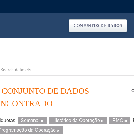
CONJUNTOS DE DADOS
1 CONJUNTO DE DADOS
O
ENCONTRADO
iquetas:
Semanal
Histórico da Operação
PMO
Programação da Operação