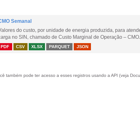
CMO Semanal
Valores do custo, por unidade de energia produzida, para aten
carga no SIN, chamado de Custo Marginal de Operação – CMO. 
PDF
CSV
XLSX
PARQUET
JSON
cê também pode ter acesso a esses registros usando a
API
(veja
Docu