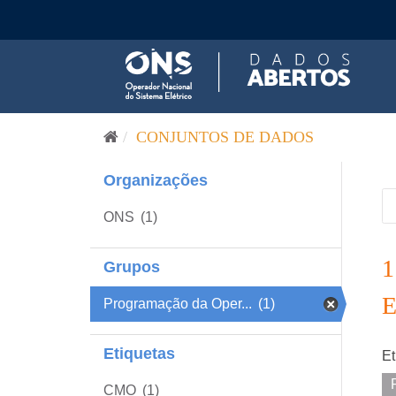
Pular para o conteúdo
CONJUNTOS DE DADOS
Organizações
ONS
(1)
Grupos
Programação da Oper...
(1)
Etiquetas
Et
CMO
(1)