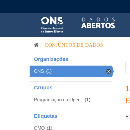
Pular para o conteúdo
CONJUNTOS DE DADOS
Organizações
ONS
(1)
Grupos
Programação da Oper...
(1)
Etiquetas
Et
CMO
(1)