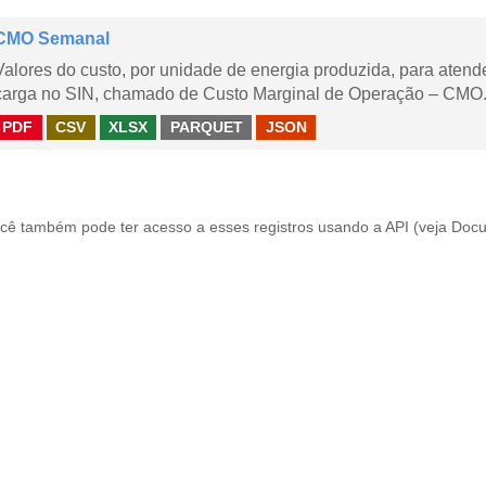
CMO Semanal
Valores do custo, por unidade de energia produzida, para aten
carga no SIN, chamado de Custo Marginal de Operação – CMO. 
PDF
CSV
XLSX
PARQUET
JSON
cê também pode ter acesso a esses registros usando a
API
(veja
Docu