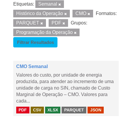
Etiquetas:
Semanal
Histórico da Operação
CMO
Formatos:
PARQUET
PDF
Grupos:
Programação da Operação
Filtrar Resultados
CMO Semanal
Valores do custo, por unidade de energia
produzida, para atender ao incremento de uma
unidade de carga no SIN, chamado de Custo
Marginal de Operação – CMO. Valores para
cada...
PDF
CSV
XLSX
PARQUET
JSON