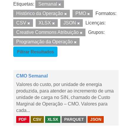
Etiquetas:
Semanal
Histórico da Operação
PMO
Formatos:
CSV
XLSX
JSON
Licenças:
Creative Commons Atribuição
Grupos:
Programação da Operação
Filtrar Resultados
CMO Semanal
Valores do custo, por unidade de energia
produzida, para atender ao incremento de uma
unidade de carga no SIN, chamado de Custo
Marginal de Operação – CMO. Valores para
cada...
PDF
CSV
XLSX
PARQUET
JSON