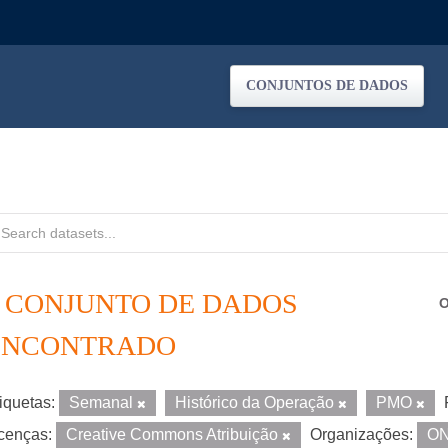
CONJUNTOS DE DADOS
1 CONJUNTO DE DADOS
O
ENCONTRADO
iquetas:
Semanal
Histórico da Operação
PMO
cenças:
Creative Commons Atribuição
Organizações:
O