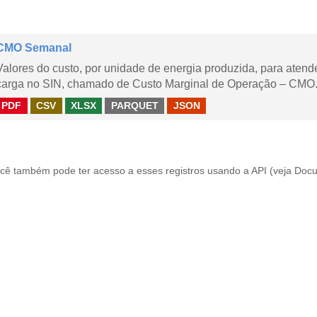
CMO Semanal
Valores do custo, por unidade de energia produzida, para aten
carga no SIN, chamado de Custo Marginal de Operação – CMO. 
PDF
CSV
XLSX
PARQUET
JSON
cê também pode ter acesso a esses registros usando a
API
(veja
Docu