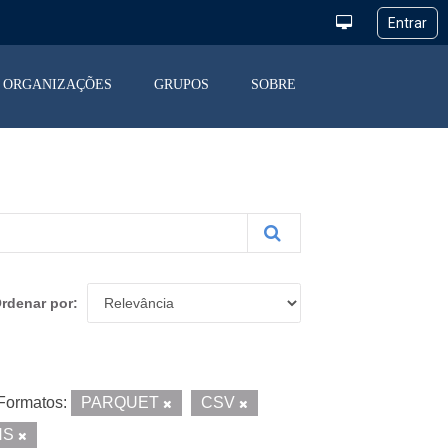
ORGANIZAÇÕES
GRUPOS
SOBRE
rdenar por
Formatos:
PARQUET
CSV
NS