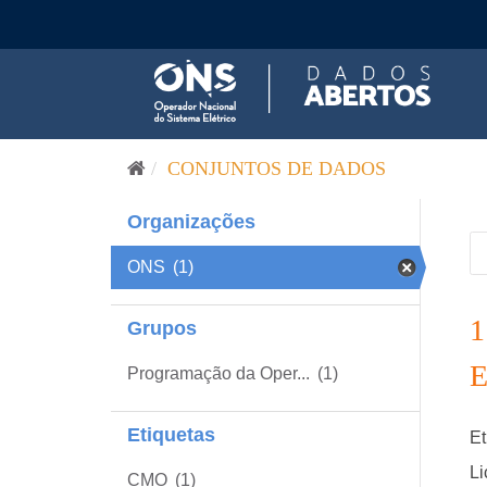
Pular para o conteúdo
CONJUNTOS DE DADOS
Organizações
ONS
(1)
Grupos
Programação da Oper...
(1)
Etiquetas
Et
Li
CMO
(1)