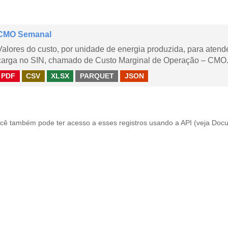
CMO Semanal
Valores do custo, por unidade de energia produzida, para aten
carga no SIN, chamado de Custo Marginal de Operação – CMO. 
PDF
CSV
XLSX
PARQUET
JSON
cê também pode ter acesso a esses registros usando a
API
(veja
Docu