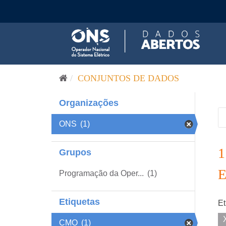
Pular para o conteúdo
CONJUNTOS DE DADOS
Organizações
ONS
(1)
Grupos
Programação da Oper...
(1)
Etiquetas
Et
CMO
(1)