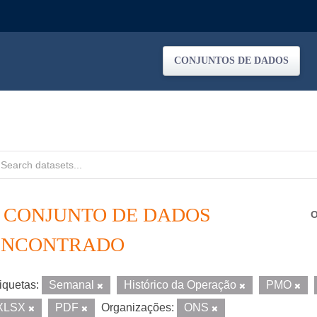
CONJUNTOS DE DADOS
1 CONJUNTO DE DADOS
O
ENCONTRADO
iquetas:
Semanal
Histórico da Operação
PMO
XLSX
PDF
Organizações:
ONS