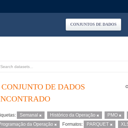
CONJUNTOS DE DADOS
1 CONJUNTO DE DADOS
O
ENCONTRADO
iquetas:
Semanal
Histórico da Operação
PMO
Programação da Operação
Formatos:
PARQUET
XL