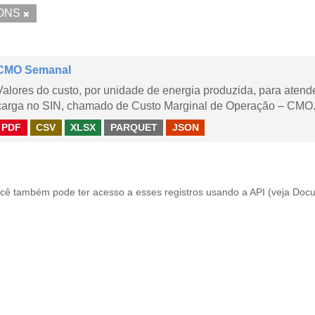
ONS
CMO Semanal
Valores do custo, por unidade de energia produzida, para aten
carga no SIN, chamado de Custo Marginal de Operação – CMO. 
PDF
CSV
XLSX
PARQUET
JSON
cê também pode ter acesso a esses registros usando a
API
(veja
Docu