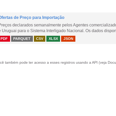
Ofertas de Preço para Importação
Preços declarados semanalmente pelos Agentes comercializador
e Uruguai para o Sistema Interligado Nacional. Os dados disponi
PDF
PARQUET
CSV
XLSX
JSON
cê também pode ter acesso a esses registros usando a
API
(veja
Docu