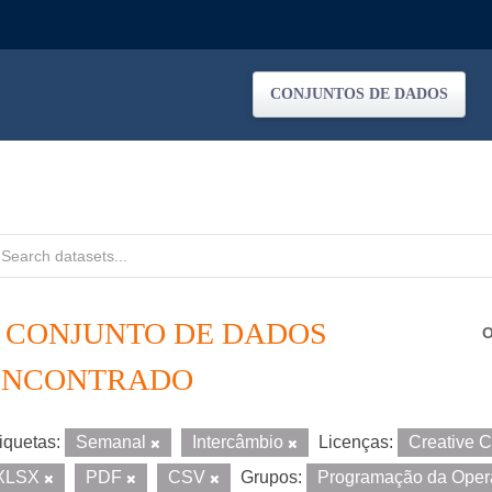
CONJUNTOS DE DADOS
1 CONJUNTO DE DADOS
O
ENCONTRADO
iquetas:
Semanal
Intercâmbio
Licenças:
Creative 
XLSX
PDF
CSV
Grupos:
Programação da Ope