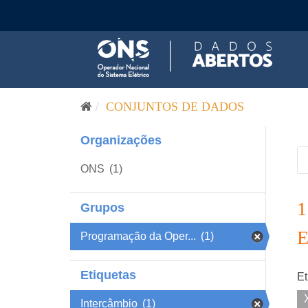
Pular para o conteúdo
CONJUNTOS DE DADOS
Organizações
ONS
(1)
Grupos
Programação da Oper...
(1)
Etiquetas
Et
Intercâmbio
(1)