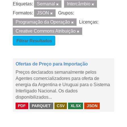
Etiquetas:
Semanal
Intercâmbio
Formatos:
JSON
Grupos:
Programação da Operação
Licenças:
Creative Commons Atribuição
Filtrar Resultados
Ofertas de Preço para Importação
Preços declarados semanalmente pelos
Agentes comercializadores para oferta de
energia da Argentina e Uruguai para o Sistema
Interligado Nacional. Os dados
disponibilizados...
PDF
PARQUET
CSV
XLSX
JSON