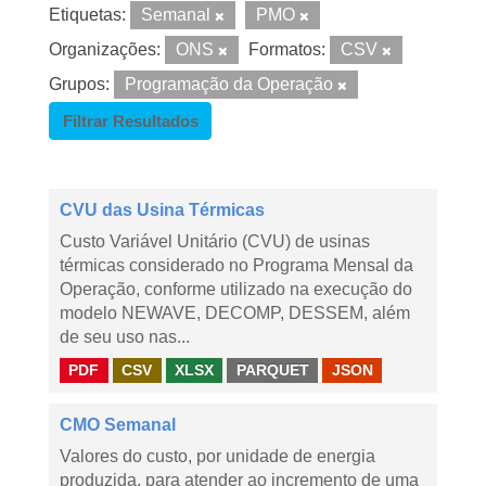
Etiquetas:
Semanal
PMO
Organizações:
ONS
Formatos:
CSV
Grupos:
Programação da Operação
Filtrar Resultados
CVU das Usina Térmicas
Custo Variável Unitário (CVU) de usinas
térmicas considerado no Programa Mensal da
Operação, conforme utilizado na execução do
modelo NEWAVE, DECOMP, DESSEM, além
de seu uso nas...
PDF
CSV
XLSX
PARQUET
JSON
CMO Semanal
Valores do custo, por unidade de energia
produzida, para atender ao incremento de uma