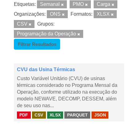
Etiquetas:
Semanal
PMO
Carga
Organizações:
ONS
Formatos:
XLSX
CSV
Grupos:
Programação da Operação
Filtrar Resultados
CVU das Usina Térmicas
Custo Variável Unitário (CVU) de usinas
térmicas considerado no Programa Mensal da
Operação, conforme utilizado na execução do
modelo NEWAVE, DECOMP, DESSEM, além
de seu uso nas...
PDF
CSV
XLSX
PARQUET
JSON