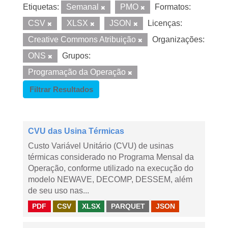
Etiquetas:
Semanal
PMO
Formatos:
CSV
XLSX
JSON
Licenças:
Creative Commons Atribuição
Organizações:
ONS
Grupos:
Programação da Operação
Filtrar Resultados
CVU das Usina Térmicas
Custo Variável Unitário (CVU) de usinas
térmicas considerado no Programa Mensal da
Operação, conforme utilizado na execução do
modelo NEWAVE, DECOMP, DESSEM, além
de seu uso nas...
PDF
CSV
XLSX
PARQUET
JSON