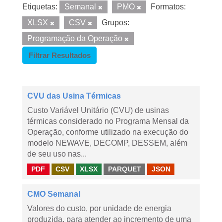
Etiquetas:
Semanal
PMO
Formatos:
XLSX
CSV
Grupos:
Programação da Operação
Filtrar Resultados
CVU das Usina Térmicas
Custo Variável Unitário (CVU) de usinas
térmicas considerado no Programa Mensal da
Operação, conforme utilizado na execução do
modelo NEWAVE, DECOMP, DESSEM, além
de seu uso nas...
PDF
CSV
XLSX
PARQUET
JSON
CMO Semanal
Valores do custo, por unidade de energia
produzida, para atender ao incremento de uma