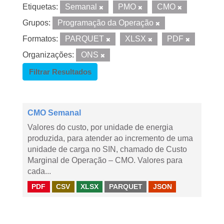
Etiquetas:
Semanal
PMO
CMO
Grupos:
Programação da Operação
Formatos:
PARQUET
XLSX
PDF
Organizações:
ONS
Filtrar Resultados
CMO Semanal
Valores do custo, por unidade de energia
produzida, para atender ao incremento de uma
unidade de carga no SIN, chamado de Custo
Marginal de Operação – CMO. Valores para
cada...
PDF
CSV
XLSX
PARQUET
JSON